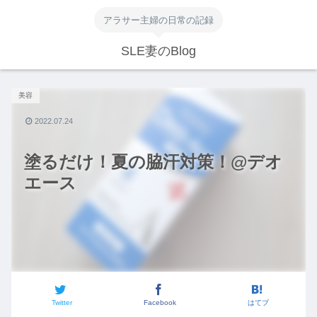
アラサー主婦の日常の記録
SLE妻のBlog
美容
2022.07.24
塗るだけ！夏の脇汗対策！@デオ
エース
Twitter
Facebook
はてブ