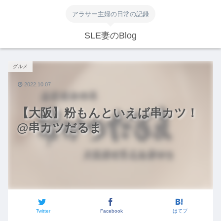
アラサー主婦の日常の記録
SLE妻のBlog
グルメ
2022.10.07
【大阪】粉もんといえば串カツ！
@串カツだるま
Twitter
Facebook
はてブ